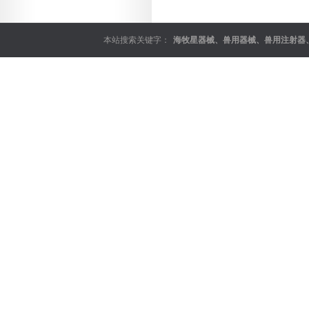
本站搜索关键字：
海牧星器械
、
兽用器械
、
兽用注射器