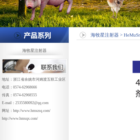
海牧星注射器 > HeMuSn
海牧星注射器
地址：浙江省余姚市河姆渡五联工业区
电话：0574-62968666
传真：0574-62968555
E-mail：
2535580092@qq.com
网址：
http://www.hmxzsq.com/
http://www.hmxqx.com/