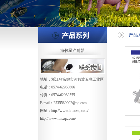
产品
海牧星注射器
地址：浙江省余姚市河姆渡五联工业区
电话：0574-62968666
传真：0574-62968555
E-mail：
2535580092@qq.com
网址：
http://www.hmxzsq.com/
http://www.hmxqx.com/